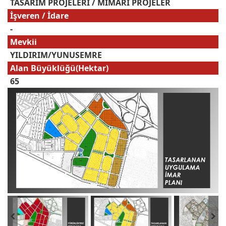
TASARIM PROJELERİ / MİMARİ PROJELER
İşveren / İdare
-
Mevkii
YILDIRIM/YUNUSEMRE
Alan Büyüklüğü(Hektar)
65